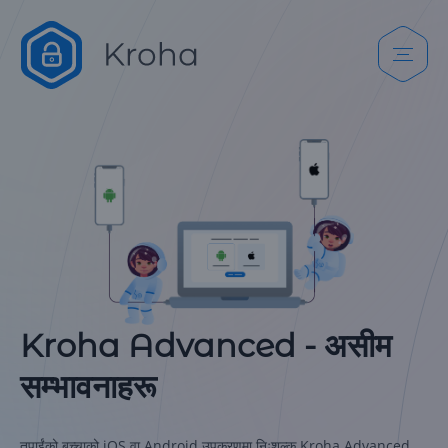
Kroha Advanced - असीम
सम्भावनाहरू
तपाईंको बच्चाको iOS वा Android उपकरणमा निःशुल्क Kroha Advanced