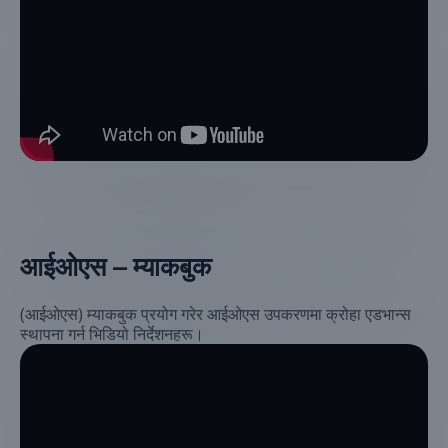
आईओएस – म्याकबुक
(आईओएस) म्याकबुक प्रयोग गरेर आईओएस उपकरणमा क्रोहा एडभान्स
स्थापना गर्न भिडियो निर्देशनहरू।