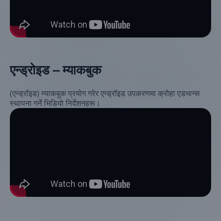
एन्ड्रोइड – म्याकबुक
(एन्ड्रॉइड) म्याकबुक प्रयोग गरेर एन्ड्रॉइड उपकरणमा क्रोहा एडभान्स
स्थापना गर्ने भिडियो निर्देशनहरू।