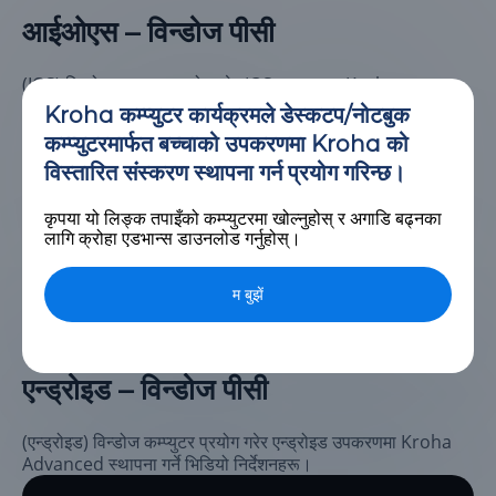
आईओएस – विन्डोज पीसी
(IOS) विन्डोज कम्प्युटर प्रयोग गरेर IOS उपकरणमा Kroha
Advanced इन्स्टल गर्ने भिडियो निर्देशनहरू।
Kroha कम्प्युटर कार्यक्रमले डेस्कटप/नोटबुक
कम्प्युटरमार्फत बच्चाको उपकरणमा Kroha को
विस्तारित संस्करण स्थापना गर्न प्रयोग गरिन्छ।
कृपया यो लिङ्क तपाइँको कम्प्युटरमा खोल्नुहोस् र अगाडि बढ्नका
लागि क्रोहा एडभान्स डाउनलोड गर्नुहोस्।
म बुझें
एन्ड्रोइड – विन्डोज पीसी
(एन्ड्रोइड) विन्डोज कम्प्युटर प्रयोग गरेर एन्ड्रोइड उपकरणमा Kroha
Advanced स्थापना गर्ने भिडियो निर्देशनहरू।