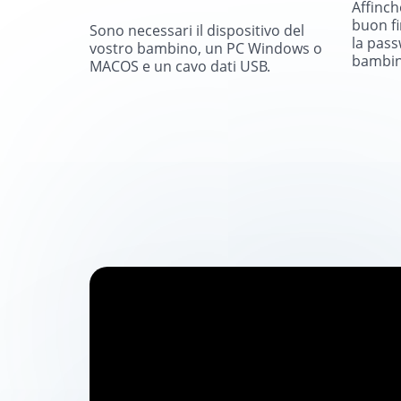
Affinch
buon fi
Sono necessari il dispositivo del
la pass
vostro bambino, un PC Windows o
bambin
MACOS e un cavo dati USB.