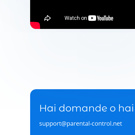
Hai domande o hai 
support@parental-control.net