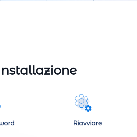
installazione
word
Riavviare