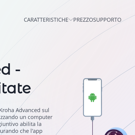
CARATTERISTICHE
PREZZO
SUPPORTO
d -
itate
o Kroha Advanced sul
ilizzando un computer
ntivo abilita la
curando che l'app