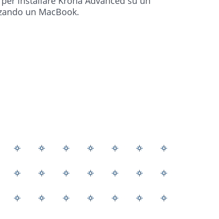
o per installare Kroha Advanced su un
izzando un MacBook.