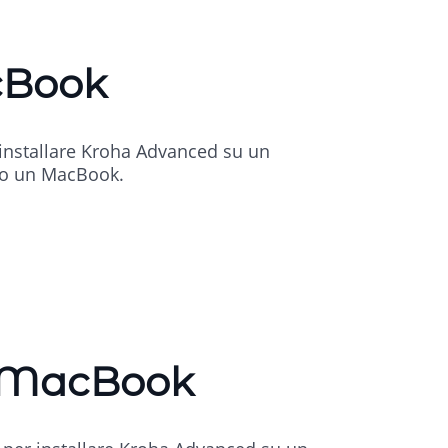
cBook
r installare Kroha Advanced su un
ndo un MacBook.
– MacBook